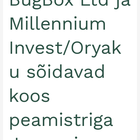
ärivisiidile
Millennium
Invest/Oryak
u sõidavad
koos
peamistriga