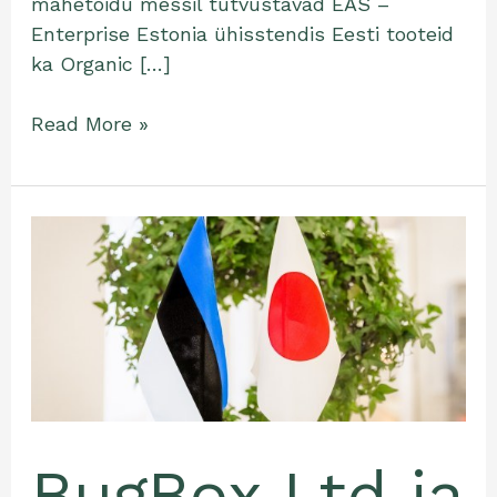
mahetoidu messil tutvustavad EAS –
Enterprise Estonia ühisstendis Eesti tooteid
ka Organic […]
Read More »
BugBox
Ltd
ja
Millennium
Invest/Oryaku
sõidavad
koos
peamistriga
BugBox Ltd ja
Jaapanisse