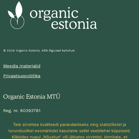
a
k
n
m
© 2026 Organic Estonia. Kõik õigused kaitstud.
Meedia materjalid
Privaatsuspoliitika
Organic Estonia MTÜ
Reg. nr. 80393781
Sirge 2, Tallinn 10618
Teie sirvimise kvaliteedi parandamiseks ning statistilistel ja
EE442200 2210 6331 7755 (Swedbank)
turunduslikel eesmärkidel kasutame sellel veebilehel küpsiseid.
info@organicestonia.ee
Klikkides nupul „Nõustun“ või jätkates sirvimist, kinnitate, et