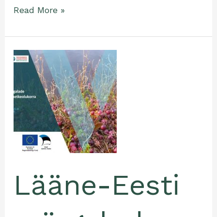
Read More »
Lääne-
Eesti
märgalade
tervisetoodete
hetkeolukorra
analüüs
02.2020
Lääne-Eesti