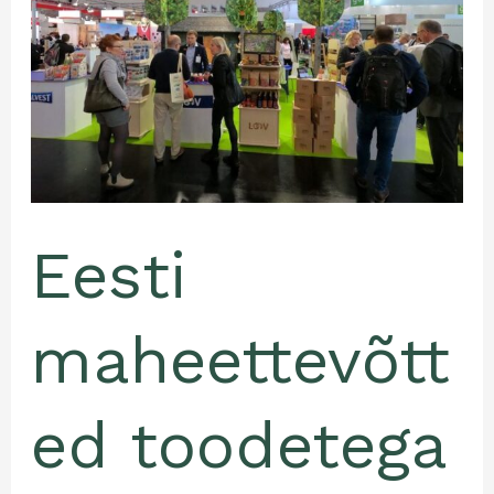
2020
mahetoidu
messil
Saksamaal
Eesti
maheettevõtt
ed toodetega