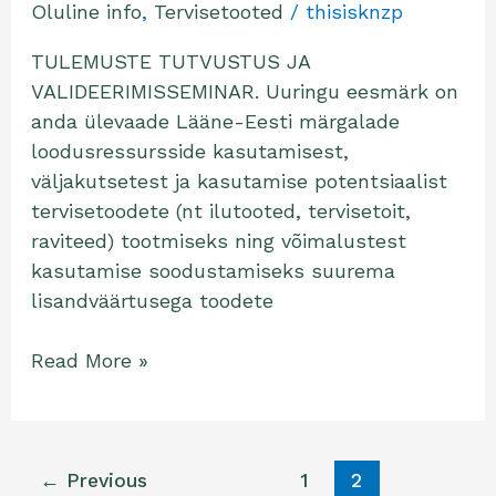
Oluline info
,
Tervisetooted
/
thisisknzp
TULEMUSTE TUTVUSTUS JA
VALIDEERIMISSEMINAR. Uuringu eesmärk on
anda ülevaade Lääne-Eesti märgalade
loodusressursside kasutamisest,
väljakutsetest ja kasutamise potentsiaalist
tervisetoodete (nt ilutooted, tervisetoit,
raviteed) tootmiseks ning võimalustest
kasutamise soodustamiseks suurema
lisandväärtusega toodete
Read More »
←
Previous
1
2