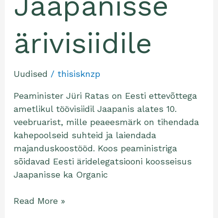
Jaapanisse
ärivisiidile
Uudised
/
thisisknzp
Peaminister Jüri Ratas on Eesti ettevõttega
ametlikul töövisiidil Jaapanis alates 10.
veebruarist, mille peaeesmärk on tihendada
kahepoolseid suhteid ja laiendada
majanduskoostööd. Koos peaministriga
sõidavad Eesti äridelegatsiooni koosseisus
Jaapanisse ka Organic
Read More »