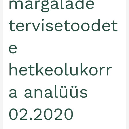
märgalade
tervisetoodet
e
hetkeolukorr
a analüüs
02.2020