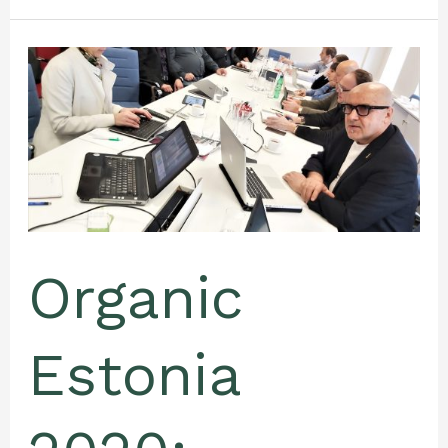
Organic
Estonia
2020:
ühisstendiga
Londonisse,
Jaapani
turg,
Bocuse
Organic
d`Or,
ühisturundus,
mahekampaania
Estonia