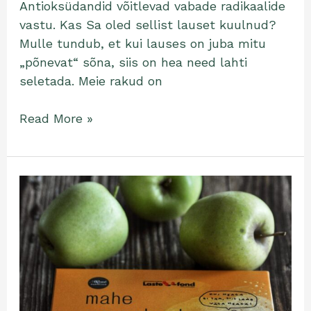
Antioksüdandid võitlevad vabade radikaalide
vastu. Kas Sa oled sellist lauset kuulnud?
Mulle tundub, et kui lauses on juba mitu
„põnevat“ sõna, siis on hea need lahti
seletada. Meie rakud on
Read More »
„Kui
heaga
ei
saa,
siis
saab
väga