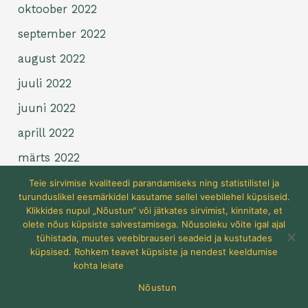
oktoober 2022
september 2022
august 2022
juuli 2022
juuni 2022
aprill 2022
märts 2022
veebruar 2022
Teie sirvimise kvaliteedi parandamiseks ning statistilistel ja
turunduslikel eesmärkidel kasutame sellel veebilehel küpsiseid.
jaanuar 2022
Klikkides nupul „Nõustun“ või jätkates sirvimist, kinnitate, et
olete nõus küpsiste salvestamisega. Nõusoleku võite igal ajal
detsember 2021
tühistada, muutes veebibrauseri seadeid ja kustutades
küpsised. Rohkem teavet küpsiste ja nendest keeldumise
november 2021
kohta leiate
PRIVAATSUSPOLIITIKAS
oktoober 2021
Nõustun
september 2021