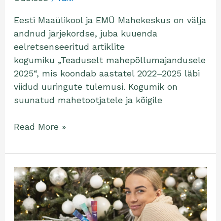
Eesti Maaülikool ja EMÜ Mahekeskus on välja
andnud järjekordse, juba kuuenda
eelretsenseeritud artiklite
kogumiku „Teaduselt mahepõllumajandusele
2025“, mis koondab aastatel 2022–2025 läbi
viidud uuringute tulemusi. Kogumik on
suunatud mahetootjatele ja kõigile
Read More »
Tervislikud
jõulukingi
ideed