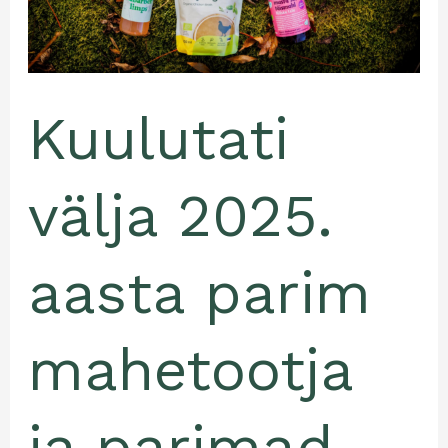
parimad
mahetooted
Kuulutati
välja 2025.
aasta parim
mahetootja
ja parimad