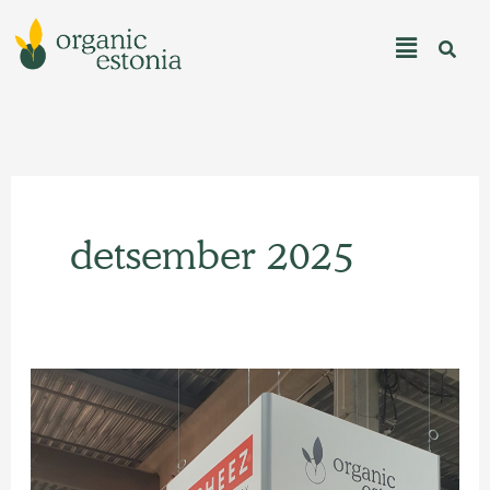
Skip
to
Main
content
Menu
detsember 2025
Organic
Estonia
viis
Eesti