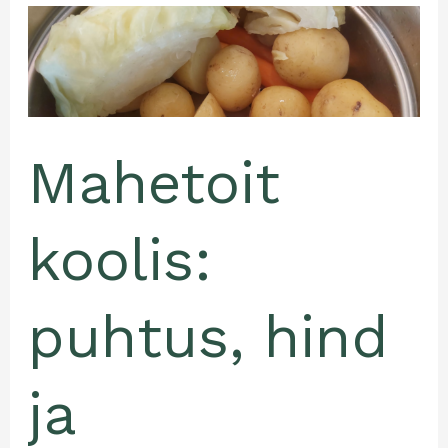
Mahetoit
koolis:
puhtus,
hind
ja
keskkonnajälg
Mahetoit
koolis:
puhtus, hind
ja