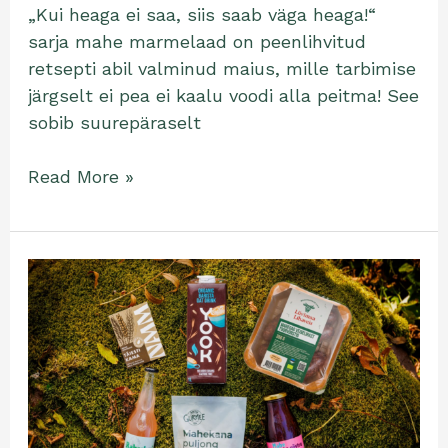
„Kui heaga ei saa, siis saab väga heaga!“
sarja mahe marmelaad on peenlihvitud
retsepti abil valminud maius, mille tarbimise
järgselt ei pea ei kaalu voodi alla peitma! See
sobib suurepäraselt
Read More »
Kuulutati
välja
2025.
aasta
parim
mahetootja
ja