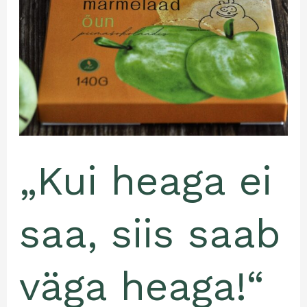
heaga!“
Minna
mahe
marmelaad
õun
piimašokolaadis
„Kui heaga ei
saa, siis saab
väga heaga!“