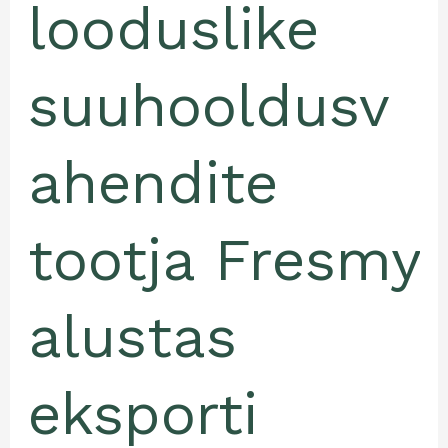
looduslike
suuhooldusv
ahendite
tootja Fresmy
alustas
eksporti