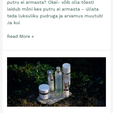
putru ei armasta? Okei- võib olla tõesti
leidub mõni kes putru ei armasta – üllata
teda luksuliku pudruga ja arvamus muutub!
Ja kui
Read More »
Antioksüdandid
–
tõestatud
toimega
abilised