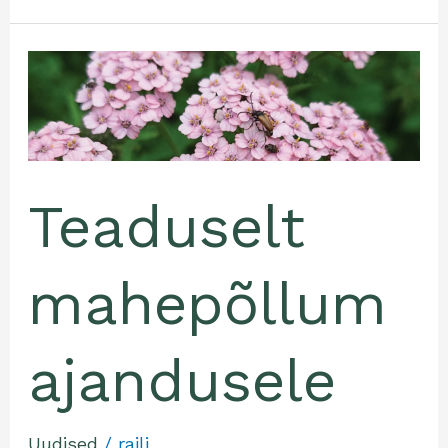
Teaduselt
mahepõllumajandusele
Teaduselt
mahepõllum
ajandusele
Uudised
/
raili