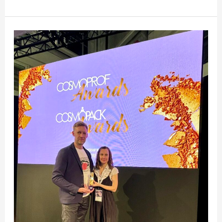
Eduka
messi
tulemus:
Eesti
looduslike
suuhooldusvahendite
tootja
Fresmy
alustas
eksporti
Rootsi,
Ungarisse,
Tšehhi
Vabariiki