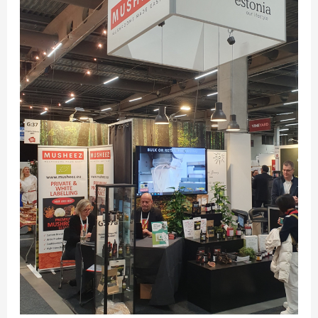
ettevõtted
Nordic
Organic
Expo
messile