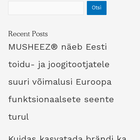
Otsi
Recent Posts
MUSHEEZ® näeb Eesti
toidu- ja joogitootjatele
suuri võimalusi Euroopa
funktsionaalsete seente
turul
Kuidas kasvatada brändi ka