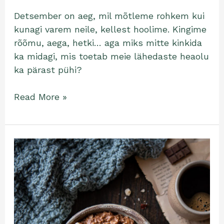
Detsember on aeg, mil mõtleme rohkem kui
kunagi varem neile, kellest hoolime. Kingime
rõõmu, aega, hetki… aga miks mitte kinkida
ka midagi, mis toetab meie lähedaste heaolu
ka pärast pühi?
Read More »
Luksuslik
Natty
Bananaani-
šokolaadi
hommikupuder