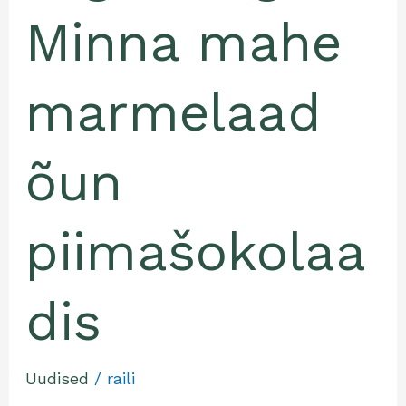
Minna mahe
marmelaad
õun
piimašokolaa
dis
Uudised
/
raili