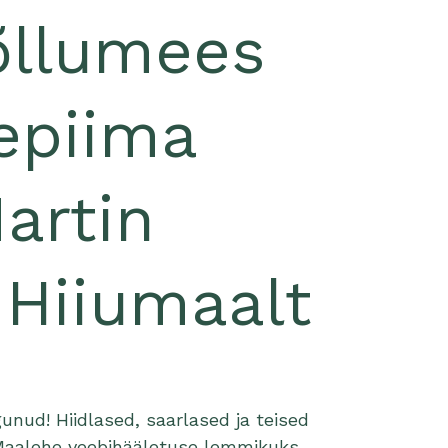
õllumees
epiima
artin
i Hiiumaalt
nud! Hiidlased, saarlased ja teised
Maalehe veebihääletuse lemmikuks