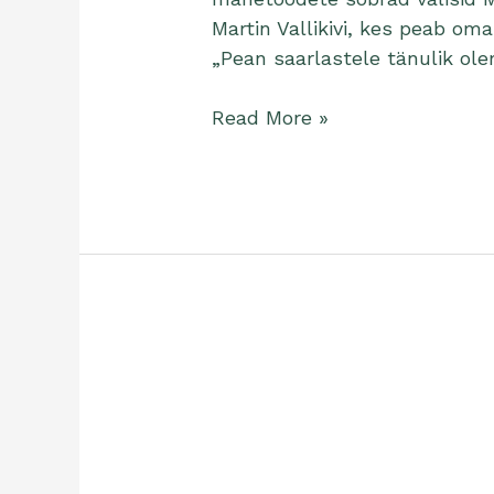
Martin Vallikivi, kes peab om
„Pean saarlastele tänulik ole
Read More »
Organic
Estonia
aitab
messidel
osaleda