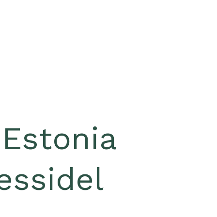
 Estonia
essidel