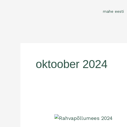
Skip
to
mahe eesti
content
oktoober 2024
Rahvapõllumees
on