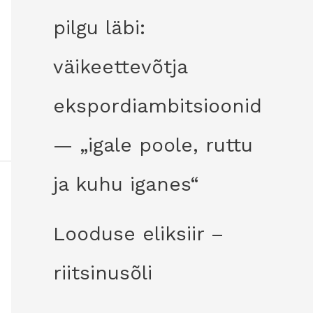
pilgu läbi:
väikeettevõtja
ekspordiambitsioonid
— „igale poole, ruttu
ja kuhu iganes“
Looduse eliksiir –
riitsinusõli