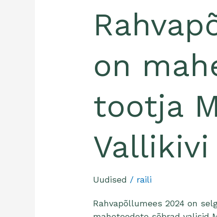
mahepiima
Rahvap
tootja
Martin
Vallikivi
on mah
Hiiumaalt
tootja M
Vallikiv
Uudised
/
raili
Rahvapõllumees 2024 on selgu
mahetoodete sõbrad valisid 