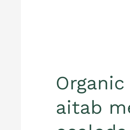
Organic
aitab m