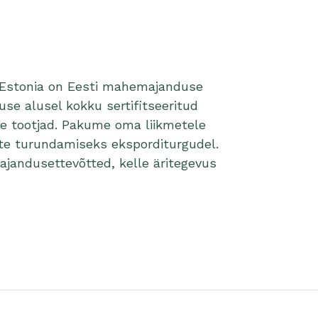
 Estonia on Eesti mahemajanduse
use alusel kokku sertifitseeritud
e tootjad. Pakume oma liikmetele
te turundamiseks eksporditurgudel.
jandusettevõtted, kelle äritegevus