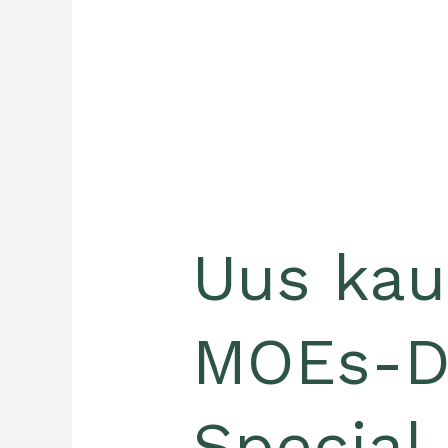
Uus kau
MOEs-D
Special 