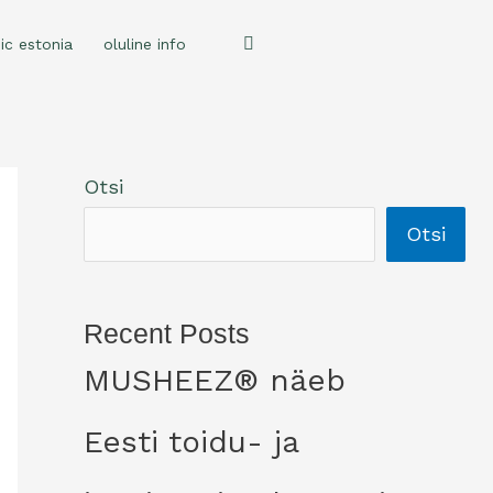
ic estonia
oluline info
Otsi
Otsi
Recent Posts
MUSHEEZ® näeb
Eesti toidu- ja