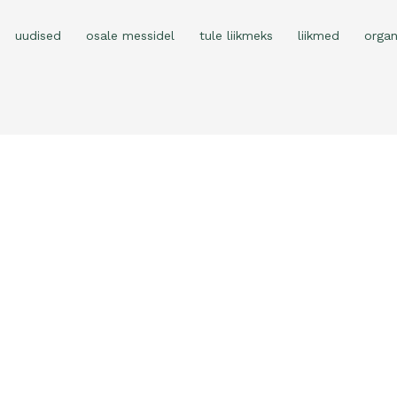
uudised
osale messidel
tule liikmeks
liikmed
organ