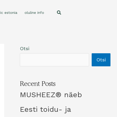
ic estonia
oluline info
Otsi
Otsi
Recent Posts
MUSHEEZ® näeb
Eesti toidu- ja