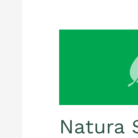
Natura
Siberica
brändi
telgitagustest
–
räägib
Svetlana
Kelman
Natura 