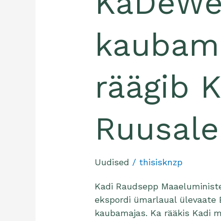
KaDeW
kaubam
räägib K
Ruusal
Uudised
/
thisisknzp
Kadi Raudsepp Maaeluministee
ekspordi ümarlaual ülevaate E
kaubamajas. Ka rääkis Kadi m