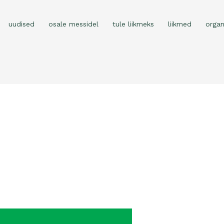
uudised
osale messidel
tule liikmeks
liikmed
organ