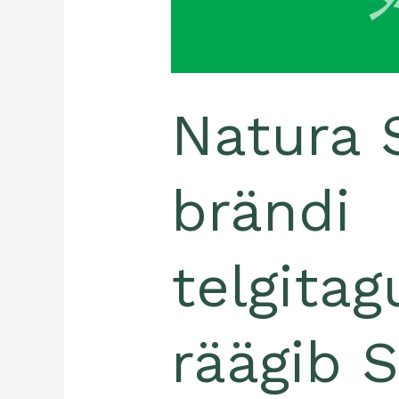
Svetlana
Kelman
Natura 
brändi
telgitag
räägib 