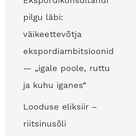
Ekspordikonsultandi
pilgu läbi:
väikeettevõtja
ekspordiambitsioonid
— „igale poole, ruttu
ja kuhu iganes“
Looduse eliksiir –
riitsinusõli