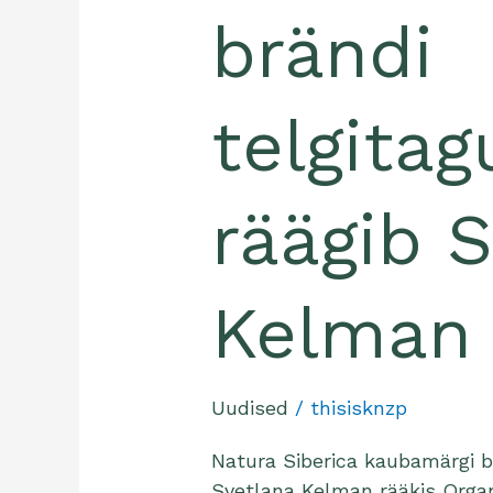
brändi
telgitag
räägib 
Kelman
Uudised
/
thisisknzp
Natura Siberica kaubamärgi b
Svetlana Kelman rääkis Organ