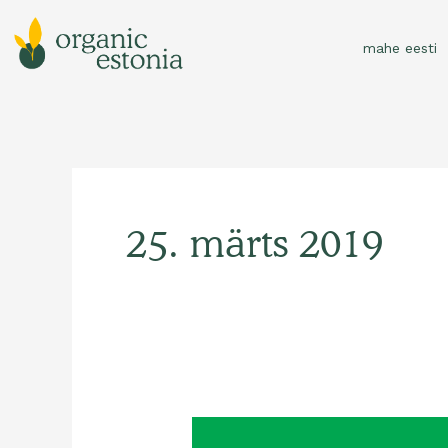
Skip
to
mahe eesti
content
25. märts 2019
Eesti