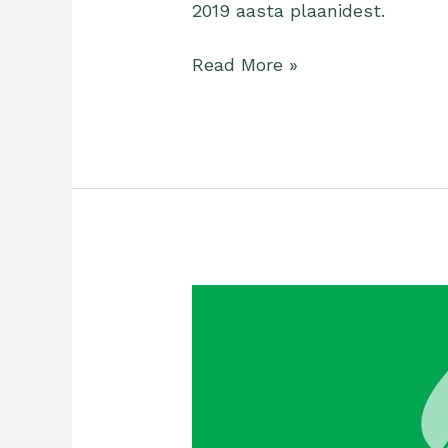
2019 aasta plaanidest.
Read More »
Natura
Siberica
brändi
telgitagustest
–
räägib