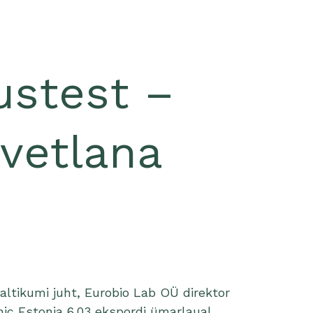
ustest –
Svetlana
altikumi juht, Eurobio Lab OÜ direktor
ic Estonia 6.03 ekspordi ümarlaual