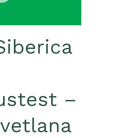
Siberica
ustest –
Svetlana