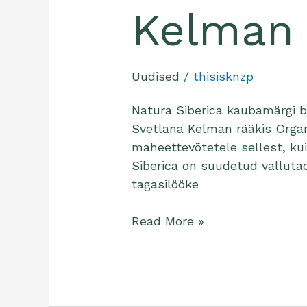
Kelman
Uudised
/
thisisknzp
Natura Siberica kaubamärgi b
Svetlana Kelman rääkis Organ
maheettevõtetele sellest, k
Siberica on suudetud vallutad
tagasilööke
Read More »