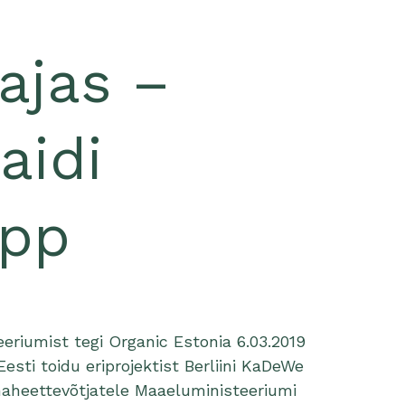
e
ajas –
aidi
epp
riumist tegi Organic Estonia 6.03.2019
esti toidu eriprojektist Berliini KaDeWe
aheettevõtjatele Maaeluministeeriumi