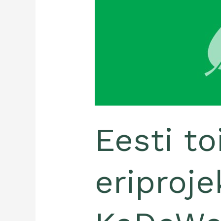
toidu
eriprojekt
Berliini
KaDeWe
kaubamajas
–
räägib
Kaidi
Ruusalepp
Eesti to
eriproje