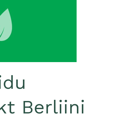
idu
kt Berliini