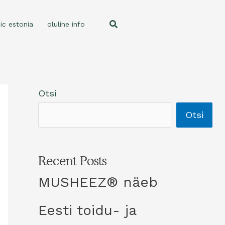
ic estonia
oluline info
Otsi
Otsi
Recent Posts
MUSHEEZ® näeb
Eesti toidu- ja