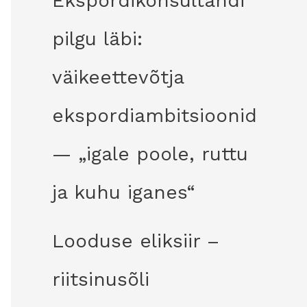
Ekspordikonsultandi
pilgu läbi:
väikeettevõtja
ekspordiambitsioonid
— „igale poole, ruttu
ja kuhu iganes“
Looduse eliksiir –
riitsinusõli