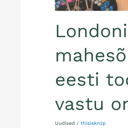
Londoni
mahesõ
eesti t
vastu o
Uudised
/
thisisknzp