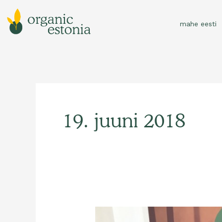
Skip
to
mahe eesti
content
19. juuni 2018
Londoni