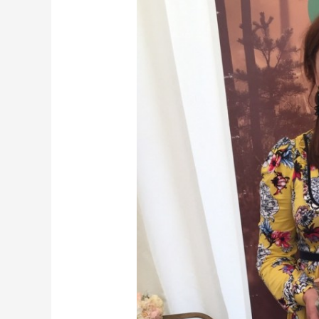
mahesõprade
huvi
eesti
toodete
vastu
on
tuntav