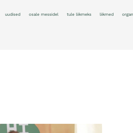
uudised
osale messidel
tule liikmeks
liikmed
organ