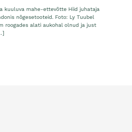
ka kuuluva mahe-ettevõtte Hiid juhataja
ndonis nõgesetooteid. Foto: Ly Tuubel
m roogades alati aukohal olnud ja just
…]