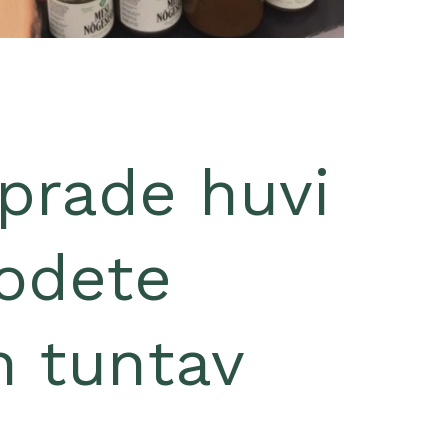
prade huvi
oodete
n tuntav