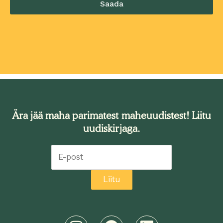
Saada
Ära jää maha parimatest maheuudistest! Liitu
uudiskirjaga.
Liitu
I
F
L