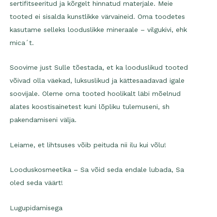
sertifitseeritud ja kõrgelt hinnatud materjale. Meie
tooted ei sisalda kunstlikke värvaineid. Oma toodetes
kasutame selleks looduslikke mineraale – vilgukivi, ehk
mica´t.
Soovime just Sulle tõestada, et ka looduslikud tooted
võivad olla väekad, luksuslikud ja kättesaadavad igale
soovijale. Oleme oma tooted hoolikalt läbi mõelnud
alates koostisainetest kuni lõpliku tulemuseni, sh
pakendamiseni välja.
Leiame, et lihtsuses võib peituda nii ilu kui võlu!
Looduskosmeetika – Sa võid seda endale lubada, Sa
oled seda väärt!
Lugupidamisega