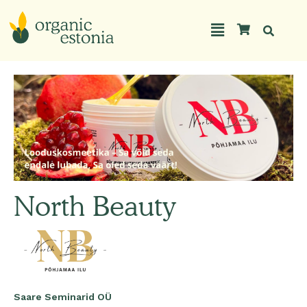
Skip
to
Main
content
Menu
North Beauty
Saare Seminarid OÜ