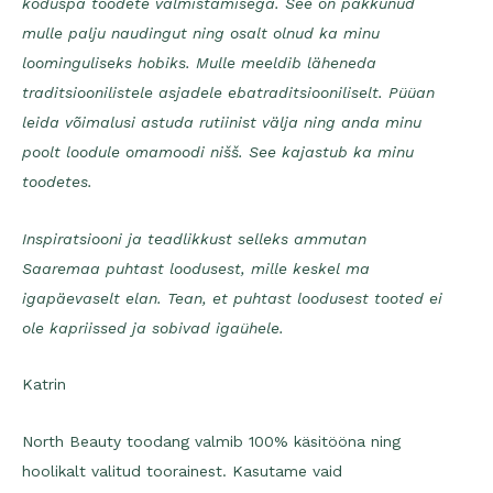
koduspa toodete valmistamisega. See on pakkunud
mulle palju naudingut ning osalt olnud ka minu
loominguliseks hobiks. Mulle meeldib läheneda
traditsioonilistele asjadele ebatraditsiooniliselt. Püüan
leida võimalusi astuda rutiinist välja ning anda minu
poolt loodule omamoodi nišš. See kajastub ka minu
toodetes.
Inspiratsiooni ja teadlikkust selleks ammutan
Saaremaa puhtast loodusest, mille keskel ma
igapäevaselt elan. Tean, et puhtast loodusest tooted ei
ole kapriissed ja sobivad igaühele.
Katrin
North Beauty toodang valmib 100% käsitööna ning
hoolikalt valitud toorainest. Kasutame vaid