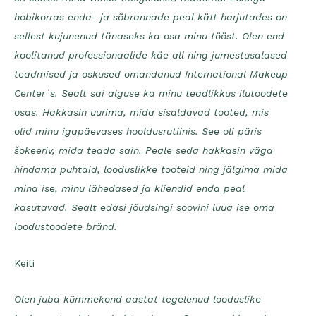
hobikorras enda- ja sõbrannade peal kätt harjutades on
sellest kujunenud tänaseks ka osa minu tööst. Olen end
koolitanud professionaalide käe all ning jumestusalased
teadmised ja oskused omandanud International Makeup
Center`s. Sealt sai alguse ka minu teadlikkus ilutoodete
osas. Hakkasin uurima, mida sisaldavad tooted, mis
olid minu igapäevases hooldusrutiinis. See oli päris
šokeeriv, mida teada sain.
Peale seda hakkasin väga
hindama puhtaid, looduslikke tooteid ning jälgima mida
mina ise, minu lähedased ja kliendid enda peal
kasutavad. Sealt edasi jõudsingi soovini luua ise oma
loodustoodete bränd.
Keiti
Olen juba kümmekond aastat tegelenud looduslike