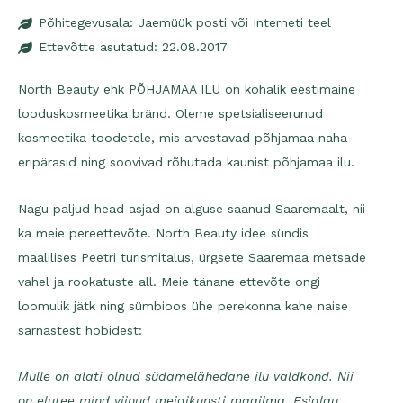
Põhitegevusala: Jaemüük posti või Interneti teel
Ettevõtte asutatud: 22.08.2017
North Beauty ehk PÕHJAMAA ILU on kohalik eestimaine
looduskosmeetika bränd. Oleme spetsialiseerunud
kosmeetika toodetele, mis arvestavad põhjamaa naha
eripärasid ning soovivad rõhutada kaunist põhjamaa ilu.
Nagu paljud head asjad on alguse saanud Saaremaalt, nii
ka meie pereettevõte. North Beauty idee sündis
maalilises Peetri turismitalus, ürgsete Saaremaa metsade
vahel ja rookatuste all. Meie tänane ettevõte ongi
loomulik jätk ning sümbioos ühe perekonna kahe naise
sarnastest hobidest:
Mulle on alati olnud südamelähedane ilu valdkond. Nii
on elutee mind viinud meigikunsti maailma. Esialgu