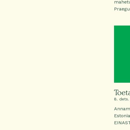
mahetu
Praegu
Toet
8. dets.
Anname
Estoni
EINAS