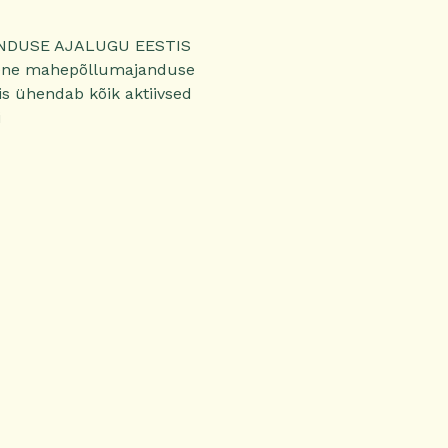
ANDUSE AJALUGU EESTIS
imene mahepõllumajanduse
 ühendab kõik aktiivsed
i