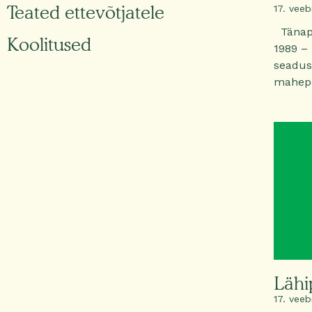
Teated ettevõtjatele
17. veeb
Tänap
Koolitused
1989 –
seadus
mahepõ
Lähi
17. veeb