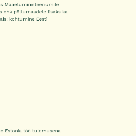
is Maaeluministeeriumile
 ehk põllumaadele lisaks ka
ais; kohtumine Eesti
nic Estonia töö tulemusena