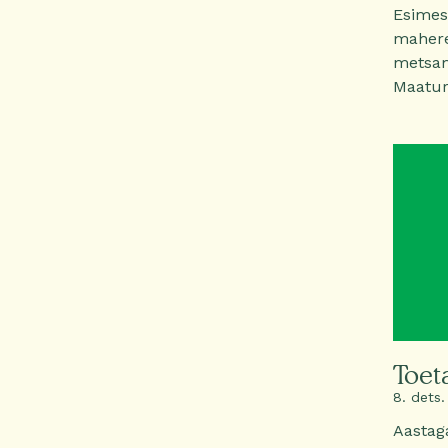
Esimes
mahere
metsama
Maaturi
Toet
8. dets.
Aastag