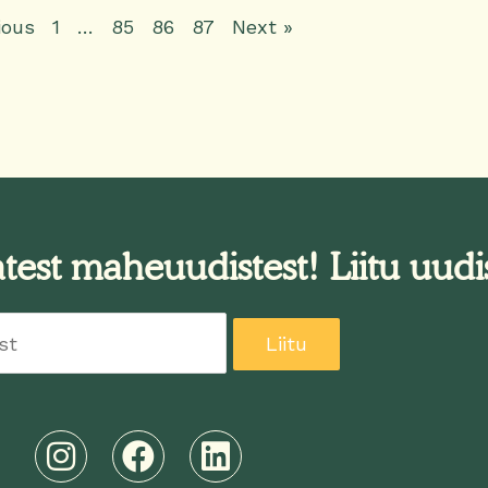
ious
1
…
85
86
87
Next »
est maheuudistest! Liitu uudis
Liitu
I
F
L
n
a
i