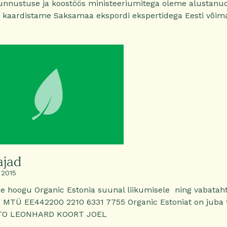
nnustuse ja koostöös ministeeriumitega oleme alustanu
 kaardistame Saksamaa ekspordi ekspertidega Eesti võima
ajad
 2015
 hoogu Organic Estonia suunal liikumisele ning vabataht
a MTÜ EE442200 2210 6331 7755 Organic Estoniat on juba
TO LEONHARD KOORT JOEL