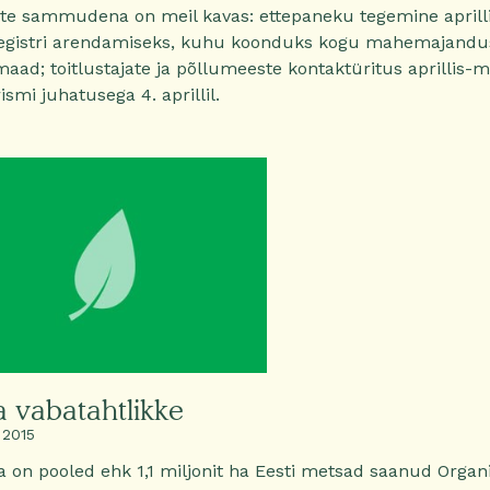
te sammudena on meil kavas: ettepaneku tegemine aprill
gistri arendamiseks, kuhu koonduks kogu mahemajandus
ad; toitlustajate ja põllumeeste kontaktüritus aprillis-m
smi juhatusega 4. aprillil.
a vabatahtlikke
 2015
a on pooled ehk 1,1 miljonit ha Eesti metsad saanud Orga