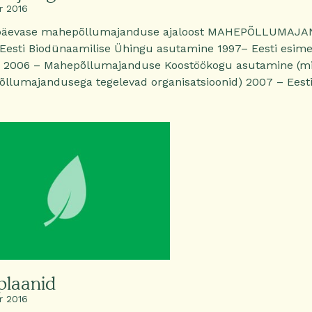
r 2016
äevase mahepõllumajanduse ajaloost MAHEPÕLLUMAJ
 Eesti Biodünaamilise Ühingu asutamine 1997– Eesti es
 2006 – Mahepõllumajanduse Koostöökogu asutamine (mis
llumajandusega tegelevad organisatsioonid) 2007 – Eest
plaanid
r 2016