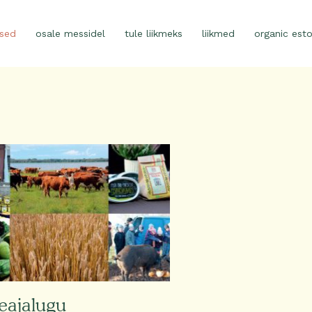
ised
osale messidel
tule liikmeks
liikmed
organic esto
Page
Page
Page
Page
ajalugu