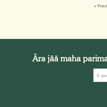
« Prev
Ära jää maha parimat