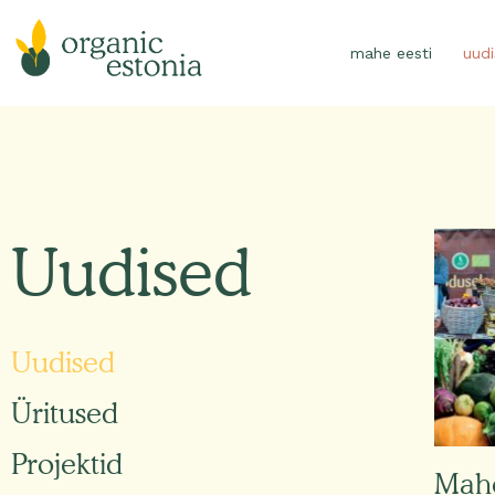
Skip
to
mahe eesti
uud
content
Uudised
Uudised
Üritused
Projektid
Mahe