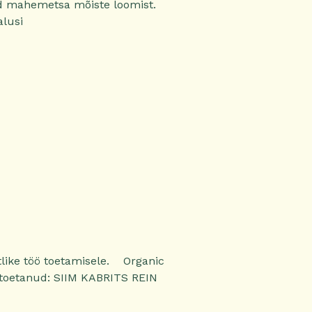
d mahemetsa mõiste loomist.
lusi
like töö toetamisele. Organic
 toetanud: SIIM KABRITS REIN